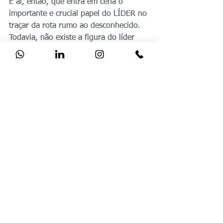
É aí, então, que entra em cena o 
importante e crucial papel do LÍDER no 
traçar da rota rumo ao desconhecido. 
Todavia, não existe a figura do líder 
teórico (como os físicos teóricos, por 
exemplo), pois ele só pode ser 
identificado, reconhecido, no efetivo 
exercício da liderança.
A propósito, com a crise econômica, a 
liderança está sendo posta à prova em 
todos os seus limites. Situações de 
graves crises, sem precedentes, como a 
que estamos vivenciando, obrigam os 
líderes mundiais a fazer escolhas 
cruciais, como conformar-se com 
perdas importantes, em prol de um 
bem maior, agindo sempre, porém, 
com propósitos muito claros e bem 