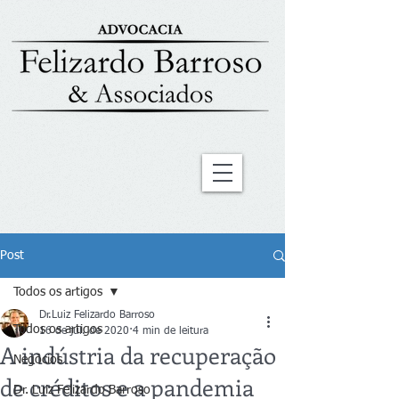
Post
Todos os artigos
Dr.Luiz Felizardo Barroso
Todos os artigos
16 de jul. de 2020
4 min de leitura
A indústria da recuperação
Negócios
de créditos e a pandemia
Dr. Luiz Felizardo Barroso