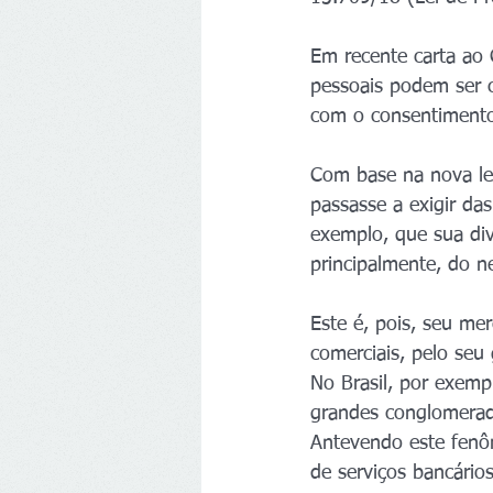
Em recente carta ao
pessoais podem ser c
com o consentimento
Com base na nova lei
passasse a exigir d
exemplo, que sua divu
principalmente, do n
Este é, pois, seu me
comerciais, pelo se
No Brasil, por exemp
grandes conglomerad
Antevendo este fenôm
de serviços bancário