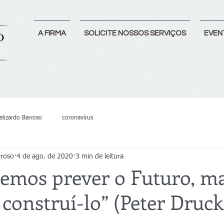
A FIRMA
SOLICITE NOSSOS SERVIÇOS
EVEN
Felizardo Barroso
coronavírus
rroso
4 de ago. de 2020
3 min de leitura
emos prever o Futuro, m
onstruí-lo” (Peter Druck