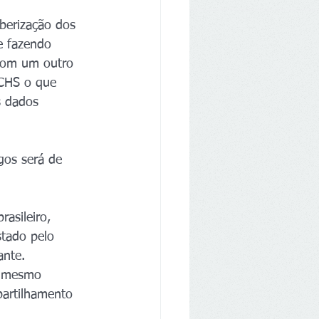
berização dos 
e fazendo 
 com um outro 
CHS o que 
s dados 
gos será de 
asileiro, 
stado pelo 
ante.
é mesmo 
partilhamento 