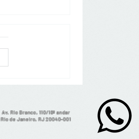
 sobre Alienação Parental
Av. Rio Branco, 110/18º andar
Rio de Janeiro, RJ 20040-001