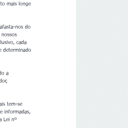
nto mais longe 
afasta-nos do 
e nossos 
lusivo, cada 
e determinado 
do a 
or, 
ais tem-se 
 e informadas, 
a Lei nº 