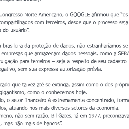
 Congresso Norte Americano, o GOOGLE afirmou que “os
ompartilhados com terceiros, desde que o processo seja
 do usuário”.
 brasileira da proteção de dados, não estranharíamos s
as empresas que armazenam dados pessoais, como a SERA
lgação para terceiros – seja a respeito de seu cadastro p
egativo, sem sua expressa autorização prévia.
rcado que talvez até se extinga, assim como o dos própr
u gigantismo, como o conhecemos hoje.
lo, o setor financeiro é extremamente concentrado, form
os, atuando nos mais diversos setores da economia.
eno, não sem razão, Bil Gates, já em 1977, preconizava
s, mas não mais de bancos”.