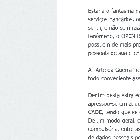
Estaria o fantasma 
serviços bancários, 
sentir, e não sem r
fenômeno, o OPEN B
possuem de mais pre
pessoais de sua clien
A “Arte da Guerra” 
todo conveniente asso
Dentro desta estraté
apressou-se em adqui
CADE, tendo que se 
De um modo geral, o 
compulsória, entre a
de dados pessoais p