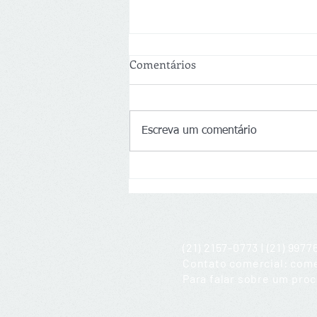
Comentários
Escreva um comentário
Possível saída para os
inadimplentes
(21) 2157-0773 | (21) 997
Contato comercial: com
Para falar sobre um pro