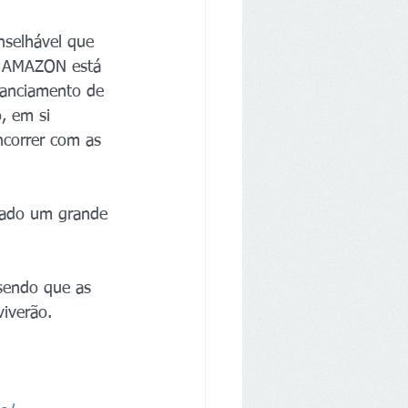
nselhável que 
a AMAZON está 
nanciamento de 
, em si 
ncorrer com as 
lado um grande 
sendo que as 
viverão.