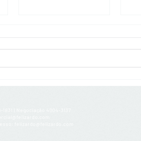
Violência Psicológica
Leis
76-1831 | Negociação 4004-3137
ercial@felizardo.com
cesso:
felizardo@felizardo.com