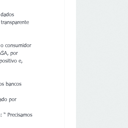
 dados 
 transparente 
e o consumidor 
SA, por 
ositivo e, 
ios bancos 
ado por 
: “ Precisamos 