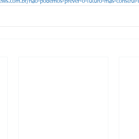
snews.com.br/nao-podemos-prever-o-futuro-mas-construi-