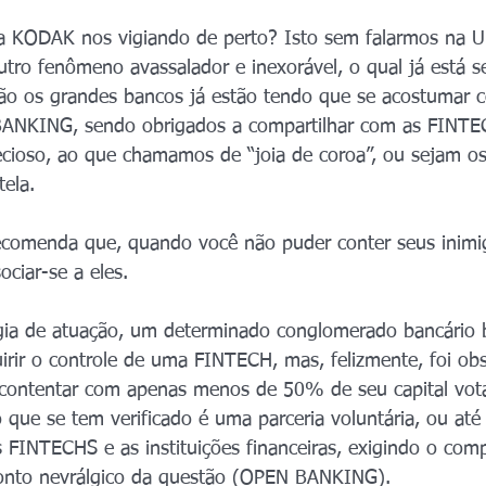
da KODAK nos vigiando de perto? Isto sem falarmos na U
outro fenômeno avassalador e inexorável, o qual já está s
azão os grandes bancos já estão tendo que se acostumar
ANKING, sendo obrigados a compartilhar com as FINTE
cioso, ao que chamamos de “joia de coroa”, ou sejam o
tela.
recomenda que, quando você não puder conter seus inimi
ciar-se a eles.
gia de atuação, um determinado conglomerado bancário br
rir o controle de uma FINTECH, mas, felizmente, foi ob
contentar com apenas menos de 50% de seu capital vot
que se tem verificado é uma parceria voluntária, ou at
s FINTECHS e as instituições financeiras, exigindo o com
onto nevrálgico da questão (OPEN BANKING).